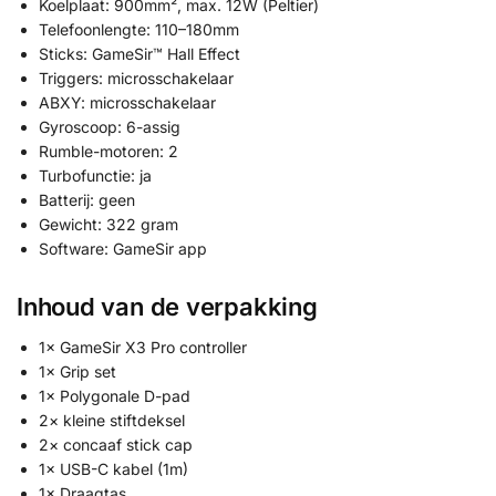
Koelplaat: 900mm², max. 12W (Peltier)
Telefoonlengte: 110–180mm
Sticks: GameSir™ Hall Effect
Triggers: microsschakelaar
ABXY: microsschakelaar
Gyroscoop: 6-assig
Rumble-motoren: 2
Turbofunctie: ja
Batterij: geen
Gewicht: 322 gram
Software: GameSir app
Inhoud van de verpakking
1× GameSir X3 Pro controller
1× Grip set
1× Polygonale D-pad
2× kleine stiftdeksel
2× concaaf stick cap
1× USB-C kabel (1m)
1× Draagtas