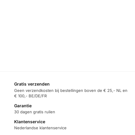
RANDAPPARATUUR
,
GAME RANDAPPARATUUR
,
GAMING
GAMING
GameSir X4
GameSir T4 Pro – Draadloze
Aileron Gaming
Gamepad – voor Nintendo
Controller voor
Switch/Android/iOS/PC –
Android
Wit
€
78,95
€
44,95
Toevoegen
Toevoegen aan
aan
winkelwagen
winkelwagen
Gratis verzenden
Geen verzendkosten bij bestellingen boven de € 25,- NL en
€ 100,- BE/DE/FR
Garantie
30 dagen gratis ruilen
Klantenservice
Nederlandse klantenservice