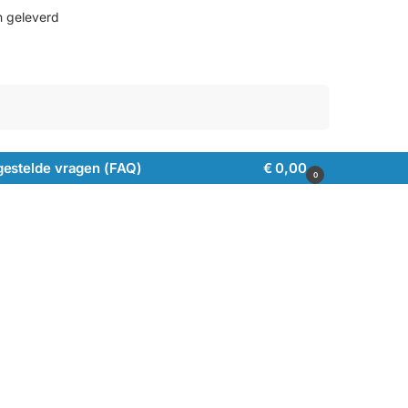
n geleverd
Zoeken
gestelde vragen (FAQ)
€
0,00
0