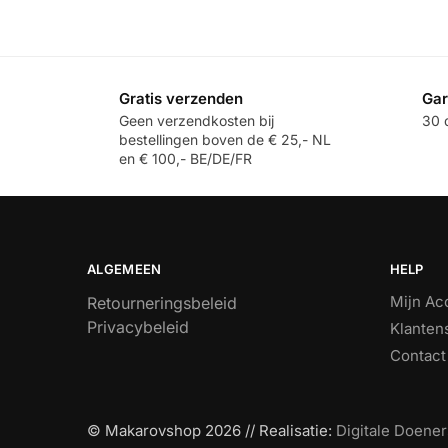
Gratis verzenden
Gar
Geen verzendkosten bij
30 d
bestellingen boven de € 25,- NL
en € 100,- BE/DE/FR
ALGEMEEN
HELP
Mijn Ac
Retourneringsbeleid
Privacybeleid
Klanten
Contact
© Makarovshop 2026 // Realisatie:
Digitale Doener