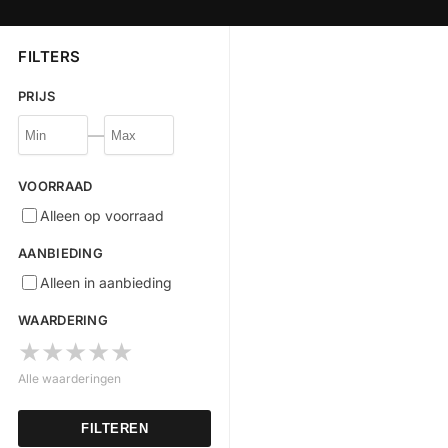
FILTERS
PRIJS
—
VOORRAAD
Alleen op voorraad
AANBIEDING
Alleen in aanbieding
WAARDERING
★︎
★︎
★︎
★︎
★︎
Alle waarderingen
FILTEREN