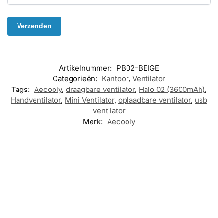
Artikelnummer:
PB02-BEIGE
Categorieën:
Kantoor
,
Ventilator
Tags:
Aecooly
,
draagbare ventilator
,
Halo 02 (3600mAh)
,
Handventilator
,
Mini Ventilator
,
oplaadbare ventilator
,
usb
ventilator
Merk:
Aecooly
-10%
KANTOOR
,
KANTOOR
,