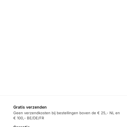
VENTILATOR
VENTILATOR
Aecooly Aero
Aecooly Aero
KANTOOR
,
Ultra –
Ultra –
VENTILATOR
Krachtige
Krachtige
Aecooly Cold
Handventilator
Handventilator
Air Pro –
– 19.000 RPM –
– 19.000 RPM –
Mistventilator
4500mAh –
4500mAh –
met
Oranje
Blauw/Oranje
Atomisering –
4500mAh –
€
39,95
€
39,95
12.000 RPM –
Zwart
Toevoegen
Toevoegen
aan
aan
€
44,95
€
49,95
winkelwagen
winkelwagen
Toevoegen
aan
winkelwagen
Gratis verzenden
Geen verzendkosten bij bestellingen boven de € 25,- NL en
€ 100,- BE/DE/FR