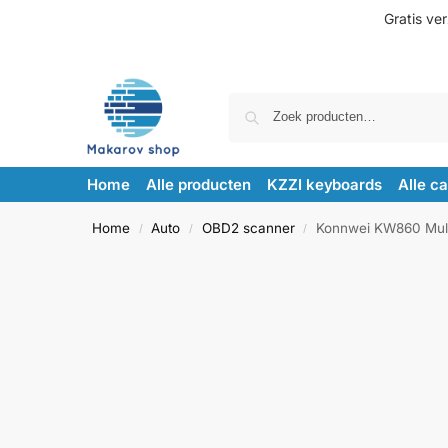
Gratis ve
Home
Alle producten
KZZI keyboards
Alle c
Home
Auto
OBD2 scanner
Konnwei KW860 Mult
/
/
/