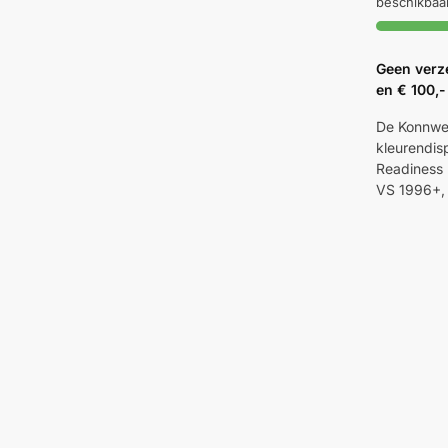
beschikbaa
Geen verz
en € 100,-
De Konnwe
kleurendis
Readiness 
VS 1996+,