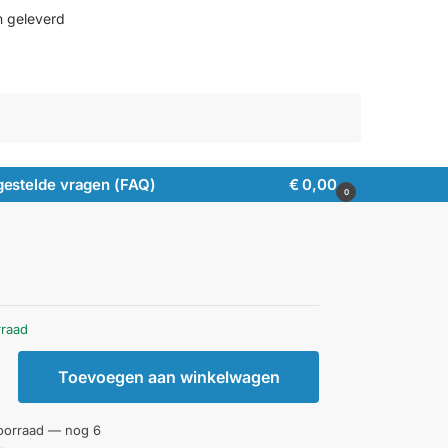
n geleverd
Zoeken
gestelde vragen (FAQ)
€
0,00
0
rraad
Toevoegen aan winkelwagen
oorraad — nog 6