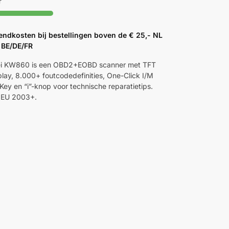
r
endkosten bij bestellingen boven de € 25,- NL
 BE/DE/FR
i KW860 is een OBD2+EOBD scanner met TFT
play, 8.000+ foutcodedefinities, One-Click I/M
Key en “i”-knop voor technische reparatietips.
 EU 2003+.