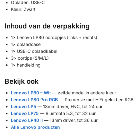
Opladen: USB-C
Kleur: Zwart
Inhoud van de verpakking
1× Lenovo LP80 oordopjes (links + rechts)
1× oplaadcase
1× USB-C oplaadkabel
3× oortips (S/M/L)
1× handleiding
Bekijk ook
Lenovo LP80 – Wit
— zelfde model in andere kleur
Lenovo LP80 Pro RGB
— Pro versie met HiFi-geluid en RGB
Lenovo LP5
— 13mm driver, ENC, tot 24 uur
Lenovo LP75
— Bluetooth 5.3, tot 32 uur
Lenovo LP40 II
— 13mm driver, tot 36 uur
Alle Lenovo producten