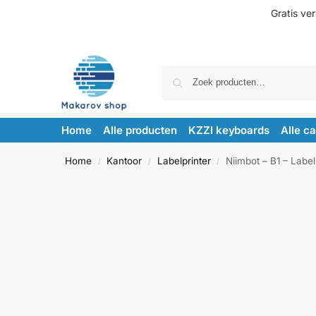
Gratis ve
Home
Alle producten
KZZI keyboards
Alle c
Home
Kantoor
Labelprinter
Niimbot – B1 – Label
/
/
/