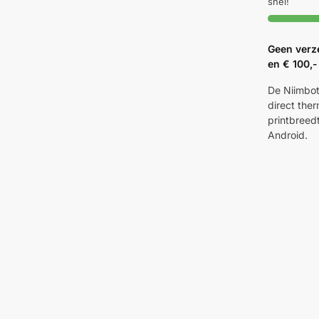
snel!
Geen verz
en € 100,-
De Niimbot 
direct the
printbreed
Android.