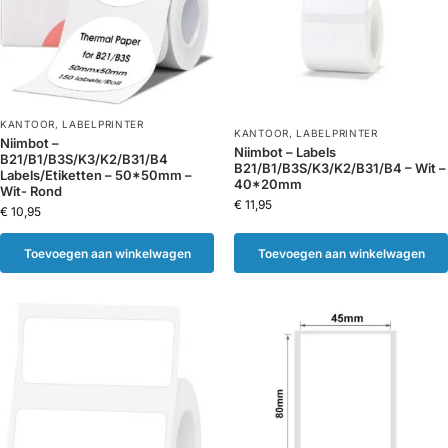
KANTOOR
,
LABELPRINTER
KANTOOR
,
LABELPRINTER
Niimbot –
Niimbot – Labels
B21/B1/B3S/K3/K2/B31/B4
B21/B1/B3S/K3/K2/B31/B4 – Wit –
Labels/Etiketten – 50*50mm –
40*20mm
Wit- Rond
€
11,95
€
10,95
Toevoegen aan winkelwagen
Toevoegen aan winkelwagen