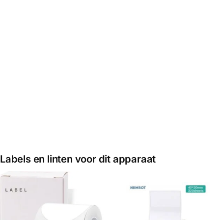
KANTOOR
,
LABELPRINTER
KANTOOR
,
LABELPRINTER
LABELPRINTER
Niimbot B2 Pro
Niimbot B21 Pro
Niimbot B21 Pro
– Labelprinter –
– Labelprinter –
– Labelprinter –
Printbreedte
Groen – 300dpi
Paars – 300dpi
20-50mm –
300dpi – Groen
€
54,95
€
54,95
€
42,95
Toevoegen
Toevoegen
aan
aan
Toevoegen
winkelwagen
winkelwagen
aan
winkelwagen
Labels en linten voor dit apparaat