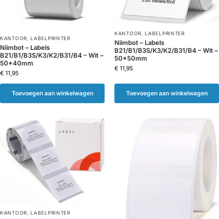
KANTOOR
,
LABELPRINTER
KANTOOR
,
LABELPRINTER
Niimbot – Labels
Niimbot – Labels
B21/B1/B3S/K3/K2/B31/B4 – Wit –
B21/B1/B3S/K3/K2/B31/B4 – Wit –
50*50mm
50*40mm
€
11,95
€
11,95
Toevoegen aan winkelwagen
Toevoegen aan winkelwagen
KANTOOR
,
LABELPRINTER