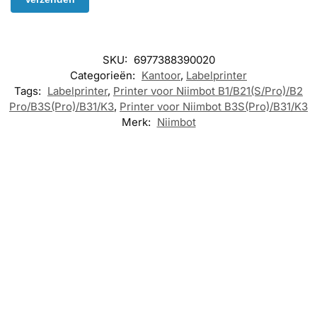
SKU:
6977388390020
Categorieën:
Kantoor
,
Labelprinter
Tags:
Labelprinter
,
Printer voor Niimbot B1/B21(S/Pro)/B2
Pro/B3S(Pro)/B31/K3
,
Printer voor Niimbot B3S(Pro)/B31/K3
Merk:
Niimbot
-15%
-6%
KANTOOR
,
LABELPRINTER
KANTOOR
,
KANTOOR
,
LABELPRINTER
LABELPRINTER
Niimbot – B3S –