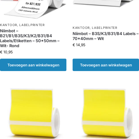
KANTOOR
,
LABELPRINTER
KANTOOR
,
LABELPRINTER
Niimbot –
Niimbot – B3S/K3/B31/B4 Labels –
B21/B1/B3S/K3/K2/B31/B4
70*40mm – Wit
Labels/Etiketten – 50*50mm –
€
14,95
Wit- Rond
€
10,95
Toevoegen aan winkelwagen
Toevoegen aan winkelwagen