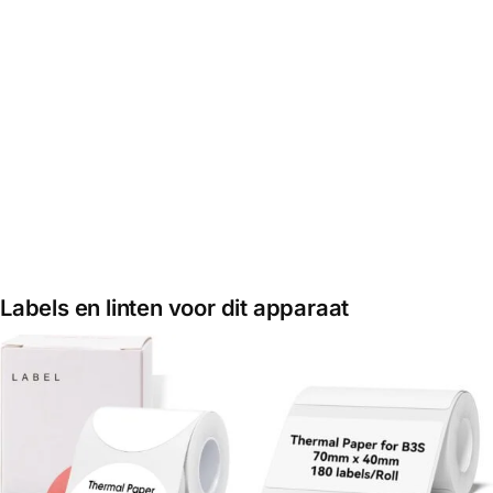
Labelprinter
Niimbot K3 –
Niimbot B3S
Labelprinter –
Pro –
€
57,95
€
67,95
Ivoor Wit – Print
Labelprinter –
Breedte 20-
Thermisch
80mm
Toevoegen
aan
€
74,95
€
69,95
€
79,95
winkelwagen
Toevoegen
Toevoegen
aan
aan
winkelwagen
winkelwagen
Labels en linten voor dit apparaat