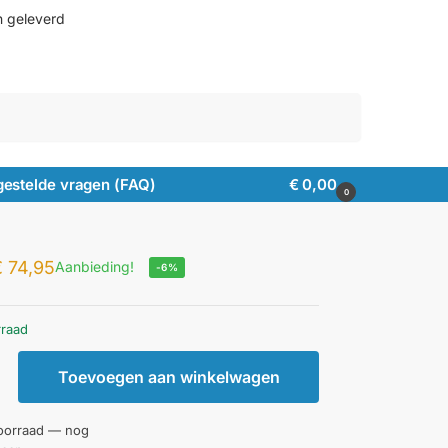
n geleverd
Zoeken
gestelde vragen (FAQ)
€
0,00
0
€
74,95
Aanbieding!
-6%
rraad
Toevoegen aan winkelwagen
oorraad — nog