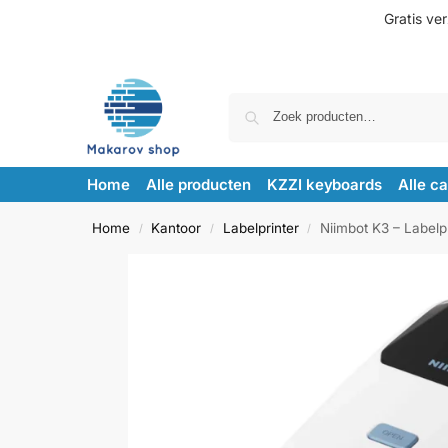
Gratis ve
Home
Alle producten
KZZI keyboards
Alle c
Home
Kantoor
Labelprinter
Niimbot K3 – Labelp
/
/
/