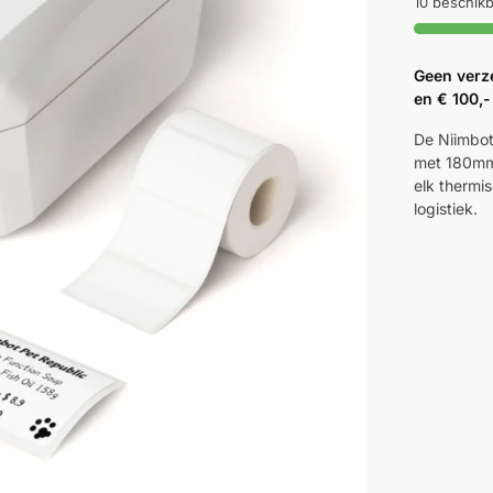
10 beschik
Geen verz
en € 100,-
De Niimbot
met 180mm
elk thermis
logistiek.