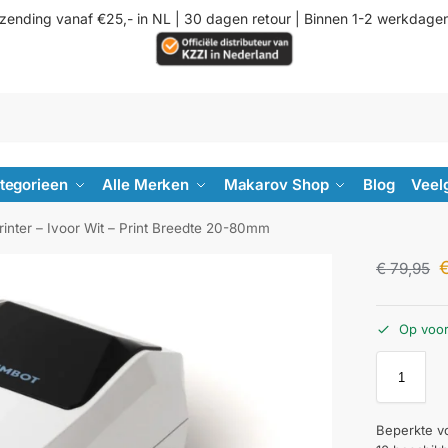
rzending vanaf €25,- in NL | 30 dagen retour | Binnen 1-2 werkdage
ategorieen
Alle Merken
Makarov Shop
Blog
Veel
rinter – Ivoor Wit – Print Breedte 20-80mm
€
79,95
Op voo
Beperkte v