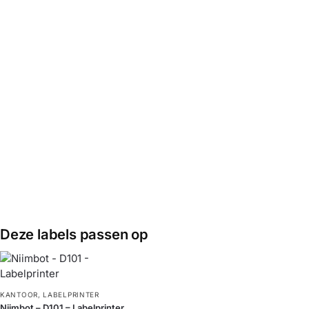
LABELPRINTER
KANTOOR
,
KANTOOR
,
Niimbot –
LABELPRINTER
LABELPRINTER
Labels/Etiketten
Niimbot –
Niimbot –
D101 – Wit –
Labels/Etiketten
Labels/Etiketten
20*40mm
D101 – Wit –
D101 –
20*75mm
25x60mm –
€
10,95
Transparant
€
14,95
Toevoegen
€
9,95
€
11,95
aan
Toevoegen
winkelwagen
aan
Toevoegen
winkelwagen
aan
winkelwagen
Deze labels passen op
KANTOOR
,
LABELPRINTER
Niimbot – D101 – Labelprinter