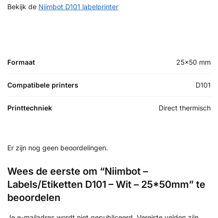
Bekijk de
Niimbot D101 labelprinter
Formaat
25×50 mm
Compatibele printers
D101
Printtechniek
Direct thermisch
Er zijn nog geen beoordelingen.
Wees de eerste om “Niimbot –
Labels/Etiketten D101 – Wit – 25*50mm” te
beoordelen
Je e-mailadres wordt niet gepubliceerd.
Vereiste velden zijn