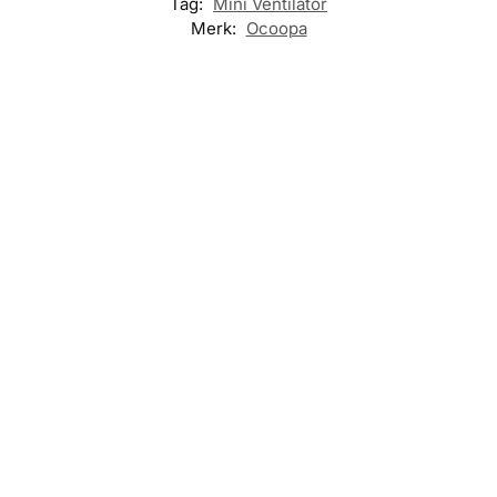
Tag:
Mini Ventilator
Merk:
Ocoopa
-14%
-10%
KANTOOR
,
KANTOOR
,
KANTOOR
,
VENTILATOR
VENTILATOR
VENTILATOR
Aecooly Halo
Aecooly Cold
Aecooly Aero
02 (3600mAh)
Air Pro –
Ultra –
Draagbare
Mistventilator
Krachtige
Handventilator
met
Handventilator
– Beige
Atomisering –
– 19.000 RPM –
4500mAh –
4500mAh –
€
29,95
€
34,95
12.000 RPM –
Oranje
Zwart
€
39,95
Toevoegen
€
44,95
€
49,95