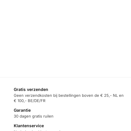
GAMING
,
TELEFOON KOELER
Remax RT-F15 – Telefoonkoeler –
Temperatuur Display – Aluminium –
Magentisch
€
34,95
Toevoegen aan winkelwagen
Gratis verzenden
Geen verzendkosten bij bestellingen boven de € 25,- NL en
€ 100,- BE/DE/FR
Garantie
30 dagen gratis ruilen
Klantenservice