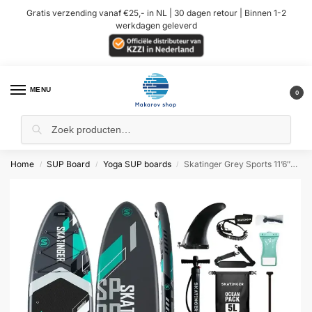
Gratis verzending vanaf €25,- in NL | 30 dagen retour | Binnen 1-2
werkdagen geleverd
MENU
0
Home
SUP Board
Yoga SUP boards
Skatinger Grey Sports 11’6″*35″*6″ (Yoga) SUP Board
/
/
/