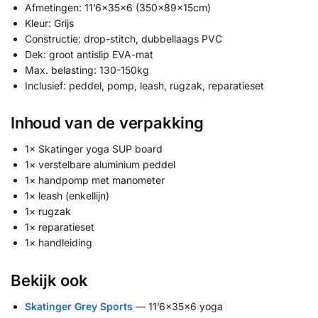
Afmetingen: 11’6x35x6 (350x89x15cm)
Kleur: Grijs
Constructie: drop-stitch, dubbellaags PVC
Dek: groot antislip EVA-mat
Max. belasting: 130-150kg
Inclusief: peddel, pomp, leash, rugzak, reparatieset
Inhoud van de verpakking
1× Skatinger yoga SUP board
1× verstelbare aluminium peddel
1× handpomp met manometer
1× leash (enkellijn)
1× rugzak
1× reparatieset
1× handleiding
Bekijk ook
Skatinger Grey Sports
— 11’6x35x6 yoga