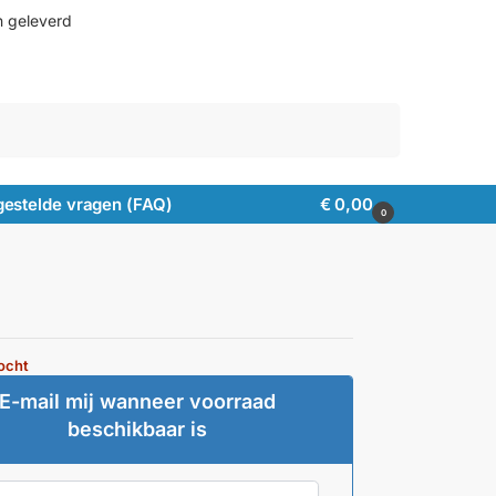
n geleverd
Zoeken
gestelde vragen (FAQ)
€
0,00
0
ocht
E-mail mij wanneer voorraad
beschikbaar is