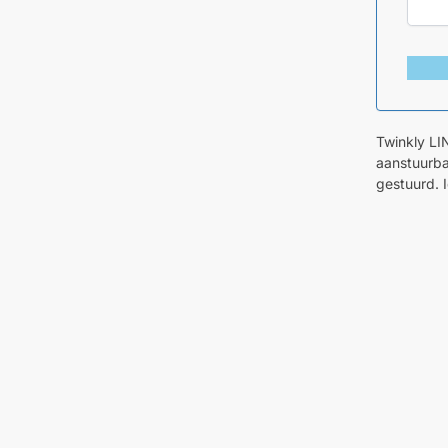
Twinkly LI
aanstuurba
gestuurd. 