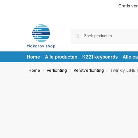
Gratis ve
Home
Alle producten
KZZI keyboards
Alle c
Home
Verlichting
Kerstverlichting
Twinkly LINE l
/
/
/