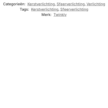
Categorieën:
Kerstverlichting
,
Sfeerverlichting
,
Verlichting
Tags:
Kerstverlichting
,
Sfeerverlichting
Merk:
Twinkly
KERSTVERLICHTING
,
SFEERVERLICHTING
Twinkly Icicles –
Kerstboomverlichting
BUITEN
,
– 190 LED RGB
KERSTVERLICHTING
,
SFEERVERLICHTING
,
€
94,95
VERLICHTING
KERSTVERLI
Twinkly Strings
SFEERVERLI
Toevoegen aan
Lichtsnoer – 48M
winkelwagen
Twinkly
– LED – RGB &
Clusterverl
Warm Licht
met app m
LED
€
209,95
€
159,95
Toevoegen