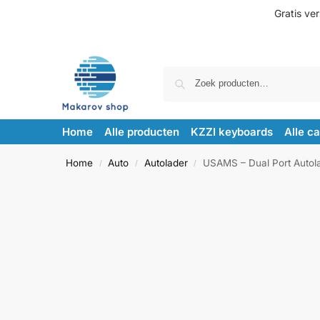
Gratis ve
Home
Alle producten
KZZI keyboards
Alle c
Home
Auto
Autolader
USAMS – Dual Port Autol
/
/
/