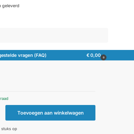
n geleverd
Zoeken
gestelde vragen (FAQ)
€
0,00
0
rraad
Toevoegen aan winkelwagen
 stuks op