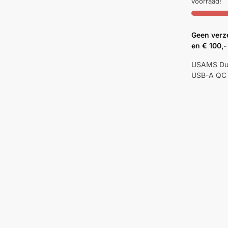
voorraad!
Geen verz
en € 100,-
USAMS Dua
USB-A QC 