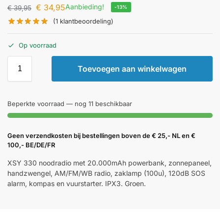
€
34,95
Aanbieding!
€
39,95
-13%
(
1
klantbeoordeling)
Op voorraad
Toevoegen aan winkelwagen
Beperkte voorraad — nog 11 beschikbaar
Geen verzendkosten bij bestellingen boven de € 25,- NL en €
100,- BE/DE/FR
XSY 330 noodradio met 20.000mAh powerbank, zonnepaneel,
handzwengel, AM/FM/WB radio, zaklamp (100u), 120dB SOS
alarm, kompas en vuurstarter. IPX3. Groen.