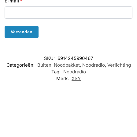
E-mail
*
SKU:
6914245990467
Categorieën:
Buiten
,
Noodpakket
,
Noodradio
,
Verlichting
Tag:
Noodradio
Merk:
XSY
-10%
-10%