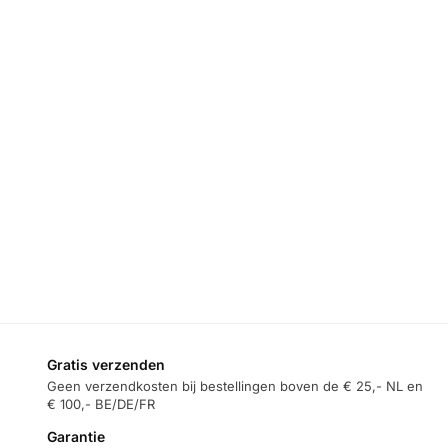
BUITEN
,
BUITEN
,
BUITEN
,
NOODPAKKET
,
NOODPAKKET
,
NOODPAKKET
,
NOODRADIO
,
NOODRADIO
,
NOODRADIO
,
VERLICHTING
VERLICHTING
VERLICHTING
XSY 350 –
XSY 340 –
XSY 300 –
Noodradio –
Noodradio –
Noodradio –
Oranje
10000mAh
2.000mAh
PowerBank –
Powerbank –
€
44,95
€
49,95
Oranje
Oranje
€
44,95
€
24,95
€
49,95
Toevoegen
aan
winkelwagen
Toevoegen
Toevoegen
aan
aan
winkelwagen
winkelwagen
Gratis verzenden
Geen verzendkosten bij bestellingen boven de € 25,- NL en
€ 100,- BE/DE/FR
Garantie