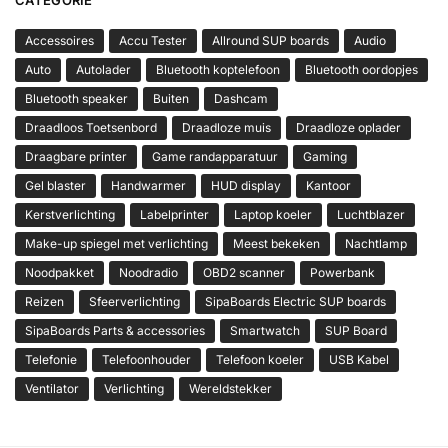
CATEGORIE
Accessoires
Accu Tester
Allround SUP boards
Audio
Auto
Autolader
Bluetooth koptelefoon
Bluetooth oordopjes
Bluetooth speaker
Buiten
Dashcam
Draadloos Toetsenbord
Draadloze muis
Draadloze oplader
Draagbare printer
Game randapparatuur
Gaming
Gel blaster
Handwarmer
HUD display
Kantoor
Kerstverlichting
Labelprinter
Laptop koeler
Luchtblazer
Make-up spiegel met verlichting
Meest bekeken
Nachtlamp
Noodpakket
Noodradio
OBD2 scanner
Powerbank
Reizen
Sfeerverlichting
SipaBoards Electric SUP boards
SipaBoards Parts & accessories
Smartwatch
SUP Board
Telefonie
Telefoonhouder
Telefoon koeler
USB Kabel
Ventilator
Verlichting
Wereldstekker