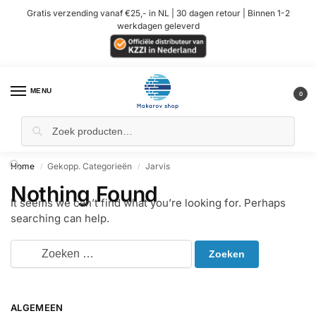
Gratis verzending vanaf €25,- in NL | 30 dagen retour | Binnen 1-2
werkdagen geleverd
MENU
0
Home
Gekopp. Categorieën
Jarvis
/
/
Nothing Found
It seems we can’t find what you’re looking for. Perhaps
searching can help.
ALGEMEEN