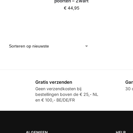
poorten – Zwart
€
44,95
Gratis verzenden
Gar
Geen verzendkosten bij
30 d
bestellingen boven de € 25,- NL
en € 100,- BE/DE/FR
ALGEMEEN
HELP