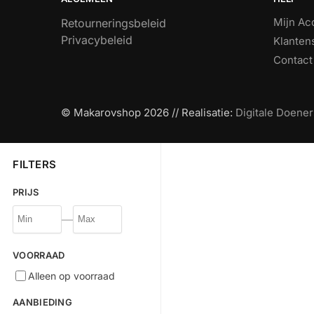
Mijn Ac
Retourneringsbeleid
Privacybeleid
Klanten
Contact
© Makarovshop 2026 // Realisatie:
Digitale Doener
FILTERS
PRIJS
—
VOORRAAD
Alleen op voorraad
AANBIEDING