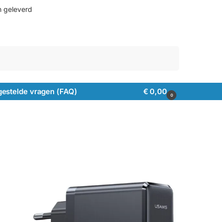
n geleverd
Zoeken
gestelde vragen (FAQ)
€
0,00
0