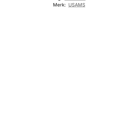
Merk:
USAMS
Nieuw!
Nieuw!
WERELDSTEKKER
Remax CM06 Explorer
WERELDSTEKKER
– Wereldstekker – 45W
GaN – 5 poorten –
Remax RP-U191 –
Zwart
Wereldstekker –
65W GaN – 5
€
39,95
poorten – Zwart
€
44,95
Toevoegen aan