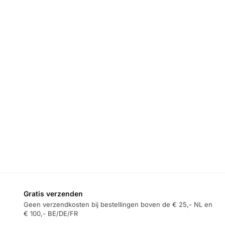
DRAADLOZE
Remax RP-W70
OPLADER
,
MAKE-UP
– Draadloze
KANTOOR
SPIEGEL MET
oplader – 3in1
VERLICHTING
Remax CW11 –
€
24,95
Draadloze
Remax RT-E210
oplader – 35W –
– Make-
3-in-1 – Qi 2.2 –
upspiegel met
Toevoegen
Magnetisch –
verlichting –
aan
Tarnish
Bluetooth
winkelwagen
speaker –
€
59,95
Draadloos laden
– Wit
Toevoegen
€
39,95
aan
winkelwagen
Toevoegen
aan
winkelwagen
Gratis verzenden
Geen verzendkosten bij bestellingen boven de € 25,- NL en
€ 100,- BE/DE/FR