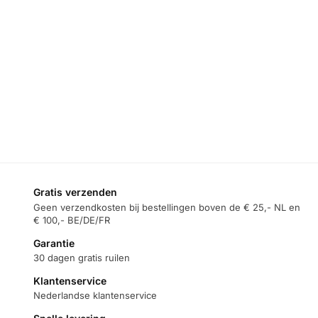
C168 – USB
Kabel – 4in1 –
Toevoegen
Kabel – 4in1 –
USB-
aan
USB-
C/IPhone/USB-
winkelwagen
C/IPhone/USB-
A – 60W – 1.5m
A – 60W – 1.5m
– Zwart
– Wit
€
12,95
€
12,95
Toevoegen
Toevoegen
aan
aan
winkelwagen
winkelwagen
Gratis verzenden
Geen verzendkosten bij bestellingen boven de € 25,- NL en
€ 100,- BE/DE/FR
Garantie
30 dagen gratis ruilen
Klantenservice
Nederlandse klantenservice