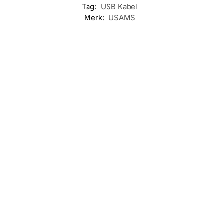
Tag:
USB Kabel
Merk:
USAMS
ACCESSOIRES
,
AUTO
,
GAMING
,
KANTOOR
,
REIZEN
,
USB
KABEL
USAMS – USB
ACCESSOIRES
,
kabel – Type-C
ACCESSOIRES
,
AUTO
,
GAMING
,
naar Type-C –
AUTO
,
GAMING
,
KANTOOR
,
KANTOOR
,
100W – 1,2 m –
REIZEN
,
USB
REIZEN
,
USB
Grijs
KABEL
KABEL
Remax RC-
€
14,95
Remax RC-
C168 – USB