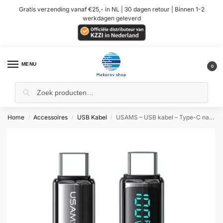
Gratis verzending vanaf €25,- in NL | 30 dagen retour | Binnen 1-2
werkdagen geleverd
MENU
0
Home
Accessoires
USB Kabel
USAMS – USB kabel – Type-C naar Type-C – PD 100W – 1,2 m – Zwart
/
/
/