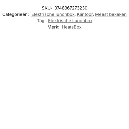
SKU:
0748367273230
Categorieën:
Elektrische lunchbox
,
Kantoor
,
Meest bekeken
Tag:
Elektrische Lunchbox
Merk:
HeatsBox
ELEKTRISCHE
LUNCHBOX
,
KANTOOR
ELEKTRISCHE
ELEKTRISCHE
LUNCHBOX
,
LUNCHBOX
,
HeatsBox Pro –
KANTOOR
KANTOOR
Elektrische
Lunchbox
HeatsBox Style
HeatsBox –
– Elektrische
Uitbreidingsset
€
112,95
Lunchbox
€
47,95
€
60,95