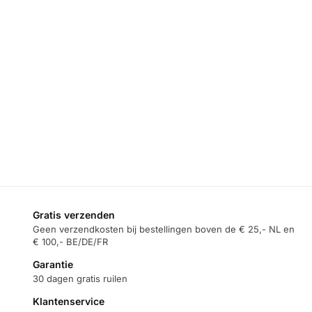
ACCU TESTER
Konnwei KW218
12V accutester –
ACCU TESTER
Konnwei KW371
start- en
accutester en
Konnwei
laadsysteemtest
relais-tester
KW208 12V
6V/12V/24V –
accutester –
€
39,95
10–2000 CCA
100–2000 CCA
€
54,95
Toevoegen
€
34,95
aan
winkelwagen
Toevoegen
Toevoegen
aan
aan
winkelwagen
winkelwagen
Gratis verzenden
Geen verzendkosten bij bestellingen boven de € 25,- NL en
€ 100,- BE/DE/FR
Garantie
30 dagen gratis ruilen
Klantenservice