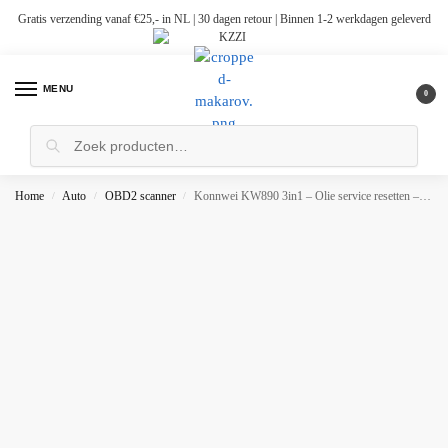
Gratis verzending vanaf €25,- in NL | 30 dagen retour | Binnen 1-2 werkdagen geleverd
MENU
0
Home
Auto
OBD2 scanner
Konnwei KW890 3in1 – Olie service resetten – Accu Tester – OBD2 Scanner
/
/
/