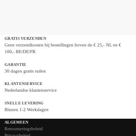
Konnwei KW330 OBD2-scanner – 2,8 inch
kleurenscherm – USB update en print
€
39,95
Toevoegen aan winkelwagen
GRATIS VERZENDEN
Geen verzendkosten bij bestellingen boven de € 25,- NL en €
100,- BE/DE/FR
GARANTIE
30 dagen gratis ruilen
KLANTENSERVICE
Nederlandse klantenservice
SNELLE LEVERING
Binnen 1-2 Werkdagen
ALGEMEEN
Retourneringsbeleid
Privacybeleid