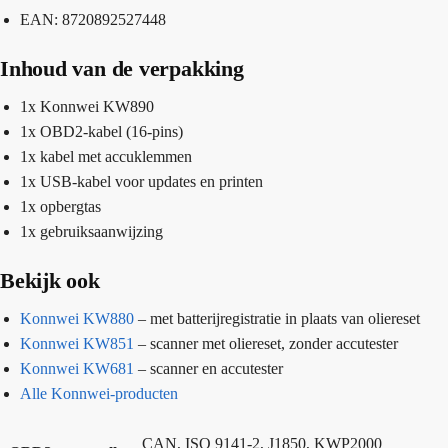
EAN: 8720892527448
Inhoud van de verpakking
1x Konnwei KW890
1x OBD2-kabel (16-pins)
1x kabel met accuklemmen
1x USB-kabel voor updates en printen
1x opbergtas
1x gebruiksaanwijzing
Bekijk ook
Konnwei KW880
– met batterijregistratie in plaats van oliereset
Konnwei KW851
– scanner met oliereset, zonder accutester
Konnwei KW681
– scanner en accutester
Alle Konnwei-producten
CAN, ISO 9141-2, J1850, KWP2000