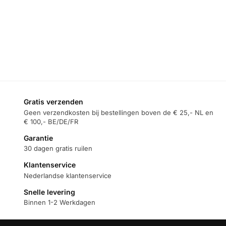
€
54,95
€
54,95
€
49,95
€
59,95
€
59,95
Toevoegen
Toevoegen
Toevoegen
aan
aan
aan
winkelwagen
winkelwagen
winkelwagen
Gratis verzenden
Geen verzendkosten bij bestellingen boven de € 25,- NL en
€ 100,- BE/DE/FR
Garantie
30 dagen gratis ruilen
Klantenservice
Nederlandse klantenservice
Snelle levering
Binnen 1-2 Werkdagen