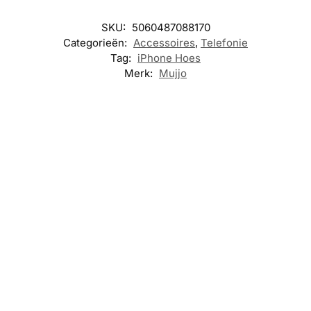
SKU:
5060487088170
Categorieën:
Accessoires
,
Telefonie
Tag:
iPhone Hoes
Merk:
Mujjo
-8%
-8%
ACCESSOIRES
,
ACCESSOIRES
,
ACCESSOIRES
,
TELEFONIE
TELEFONIE
TELEFONIE
Mujjo Lederen
Mujjo Lederen
Mujjo Volledig
portomonee
portomonee
lederen hoesje
hoesje iPhone
hoesje iPhone
iPhone 17 Pro
17 Pro Max –
17 Pro Max –
Max – Bronze
Tan
Zwart
Red