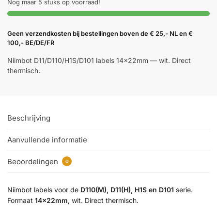
Nog maar 5 stuks op voorraad!
Geen verzendkosten bij bestellingen boven de € 25,- NL en €
100,- BE/DE/FR
Niimbot D11/D110/H1S/D101 labels 14×22mm — wit. Direct
thermisch.
Beschrijving
Aanvullende informatie
Beoordelingen
0
Niimbot labels voor de
D110(M), D11(H), H1S en D101
serie.
Formaat
14×22mm
, wit. Direct thermisch.