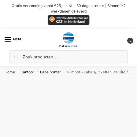
Gratis verzending vanaf €25,- in NL | 30 dagen retour | Binnen 1-2
werkdagen geleverd
MENU
0
Home
Kantoor
Labelprinter
Niimbot – Labels/Etiketten D110(M)/D11(H)/H1S/D101 – 14x22mm – Wit
/
/
/