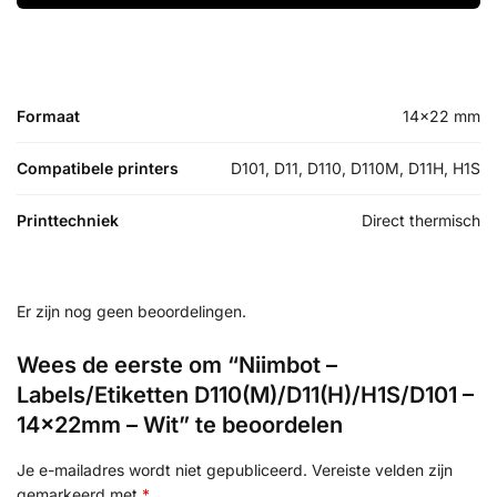
Formaat
14×22 mm
Compatibele printers
D101, D11, D110, D110M, D11H, H1S
Printtechniek
Direct thermisch
Er zijn nog geen beoordelingen.
Wees de eerste om “Niimbot –
Labels/Etiketten D110(M)/D11(H)/H1S/D101 –
14x22mm – Wit” te beoordelen
Je e-mailadres wordt niet gepubliceerd.
Vereiste velden zijn
gemarkeerd met
*