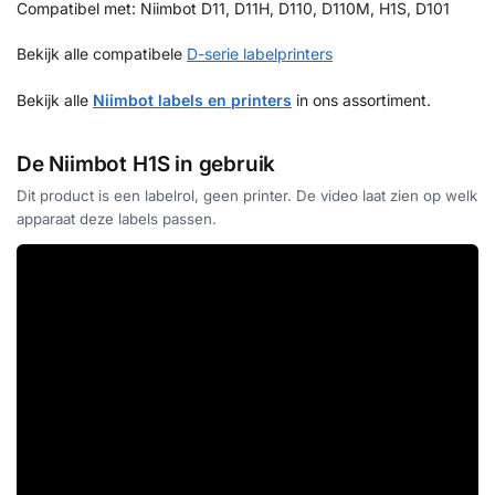
Compatibel met: Niimbot D11, D11H, D110, D110M, H1S, D101
Bekijk alle compatibele
D-serie labelprinters
Bekijk alle
Niimbot labels en printers
in ons assortiment.
De Niimbot H1S in gebruik
Dit product is een labelrol, geen printer. De video laat zien op welk
apparaat deze labels passen.