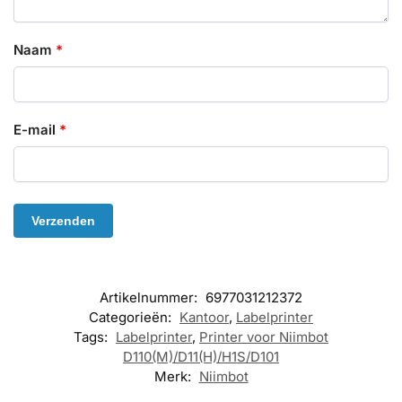
Naam
*
E-mail
*
Artikelnummer:
6977031212372
Categorieën:
Kantoor
,
Labelprinter
Tags:
Labelprinter
,
Printer voor Niimbot
D110(M)/D11(H)/H1S/D101
Merk:
Niimbot