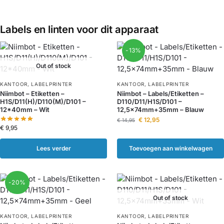
Labels en linten voor dit apparaat
-13%
Out of stock
KANTOOR
,
LABELPRINTER
KANTOOR
,
LABELPRINTER
Niimbot – Etiketten –
Niimbot – Labels/Etiketten –
H1S/D11(H)/D110(M)/D101 –
D110/D11/H1S/D101 –
12*40mm – Wit
12,5x74mm+35mm – Blauw
€
12,95
€
14,95
€
9,95
Lees verder
Toevoegen aan winkelwagen
-20%
Out of stock
KANTOOR
,
LABELPRINTER
KANTOOR
,
LABELPRINTER