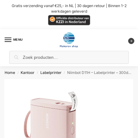
Gratis verzending vanaf €25,- in NL | 30 dagen retour | Binnen 1-2
werkdagen geleverd
MENU
0
Home
Kantoor
Labelprinter
Niimbot D11H – Labelprinter – 300dpi – Roze
/
/
/