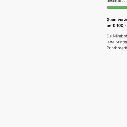
beschikbaa
Geen verz
en € 100,-
De Niimbot
labelprinte
Printbreed