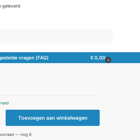
n geleverd
Zoeken
gestelde vragen (FAQ)
€
0,00
0
rraad
Toevoegen aan winkelwagen
oorraad — nog 6