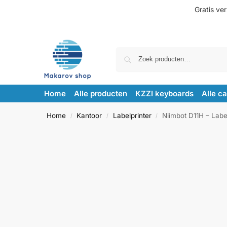
Gratis ve
Home
Alle producten
KZZI keyboards
Alle c
Home
Kantoor
Labelprinter
Niimbot D11H – Labe
/
/
/