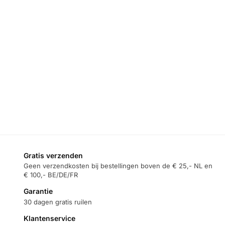
YOGA SUP
TOURING SUP
YOGA SUP
BOARDS
BOARDS
BOARDS
Skatinger Prana
Skatinger
Skatinger Grey
Dark Blue
Peninsula
Sports
11’6″*35″*6″
Trojan Horse
11’6″*35″*6″
(Yoga) SUP
11’x33″x6″
(Yoga) SUP
Board
(Touring) SUP
Board
Board
€
255,95
€
255,95
€
255,95
Toevoegen
Toevoegen
aan
aan
Toevoegen
winkelwagen
winkelwagen
aan
winkelwagen
Gratis verzenden
Geen verzendkosten bij bestellingen boven de € 25,- NL en
€ 100,- BE/DE/FR
Garantie
30 dagen gratis ruilen
Klantenservice