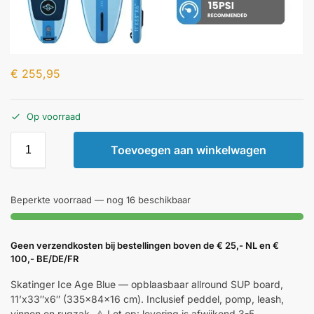
€
255,95
Op voorraad
Toevoegen aan winkelwagen
Beperkte voorraad — nog 16 beschikbaar
Geen verzendkosten bij bestellingen boven de € 25,- NL en €
100,- BE/DE/FR
Skatinger Ice Age Blue — opblaasbaar allround SUP board,
11’x33″x6″ (335x84x16 cm). Inclusief peddel, pomp, leash,
vinnen en rugzak. ⚠️ Let op: levering is afwijkend 3-5