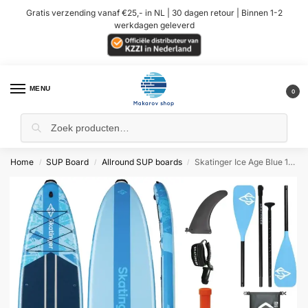
Gratis verzending vanaf €25,- in NL | 30 dagen retour | Binnen 1-2
werkdagen geleverd
MENU
0
Home
SUP Board
Allround SUP boards
Skatinger Ice Age Blue 11’x33″x6″ (Allround) SUP Board
/
/
/