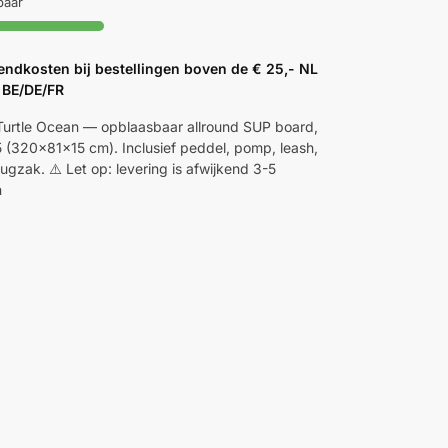
baar
endkosten bij bestellingen boven de € 25,- NL
 BE/DE/FR
Turtle Ocean — opblaasbaar allround SUP board,
(320x81x15 cm). Inclusief peddel, pomp, leash,
ugzak. ⚠️ Let op: levering is afwijkend 3-5
n