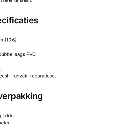
water te staan.
cificaties
d
 (10’6)
 dubbellaags PVC
g
eash, rugzak, reparatieset
verpakking
 peddel
eter