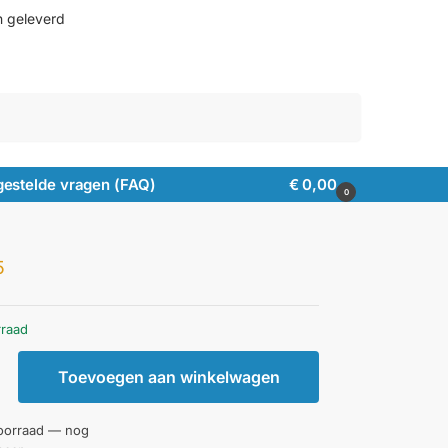
n geleverd
Zoeken
gestelde vragen (FAQ)
€
0,00
0
5
rraad
Toevoegen aan winkelwagen
oorraad — nog