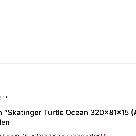
gen.
 “Skatinger Turtle Ocean 320x81x15 (
len
ubliceerd.
Vereiste velden zijn gemarkeerd met
*