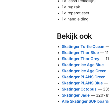
1× leash (enkellijn)
1× rugzak
1× reparatieset
1× handleiding
Bekijk ook
Skatinger Turtle Ocean
— 
Skatinger Thor Blue
— 11
Skatinger Thor Grey
— 11
Skatinger Ice Age Blue
— 
Skatinger Ice Age Green
—
Skatinger PLANS Green
—
Skatinger PLANS Blue
— 
Skatinger Octopus
— 335
Skatinger Jade
— 320x81
Alle Skatinger SUP board