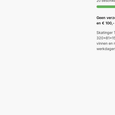
20 beschik
Geen verz
en € 100,-
Skatinger 
320x81x15 
vinnen en r
werkdage