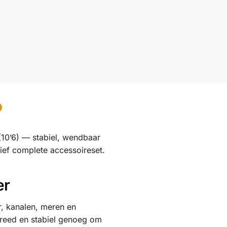
10’6) — stabiel, wendbaar
sief complete accessoireset.
er
r, kanalen, meren en
breed en stabiel genoeg om