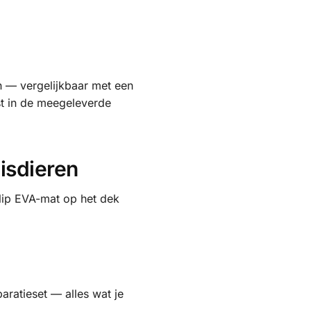
n — vergelijkbaar met een
st in de meegeleverde
isdieren
lip EVA-mat op het dek
ratieset — alles wat je