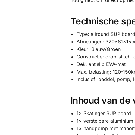
nodig hebt om direct op het 
Technische spe
Type: allround SUP boar
Afmetingen: 320x81x15cm
Kleur: Blauw/Groen
Constructie: drop-stitch,
Dek: antislip EVA-mat
Max. belasting: 120-150k
Inclusief: peddel, pomp, l
Inhoud van de 
1× Skatinger SUP board
1× verstelbare aluminium
1× handpomp met manom