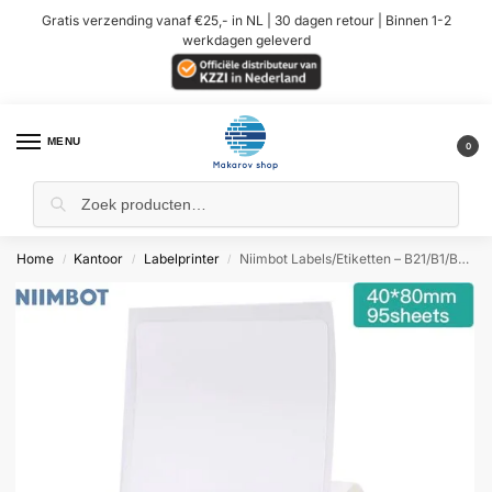
Gratis verzending vanaf €25,- in NL | 30 dagen retour | Binnen 1-2
werkdagen geleverd
MENU
0
Home
Kantoor
Labelprinter
Niimbot Labels/Etiketten – B21/B1/B3S/K3/K2/B31/B4 – 40x80mm – Wit
/
/
/