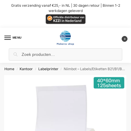
Gratis verzending vanaf €25,- in NL | 30 dagen retour | Binnen 1-2
werkdagen geleverd
MENU
0
Home
Kantoor
Labelprinter
Niimbot – Labels/Etiketten B21/B1/B3S/K3/K2/B31/B4 – Wit – 40*60mm
/
/
/