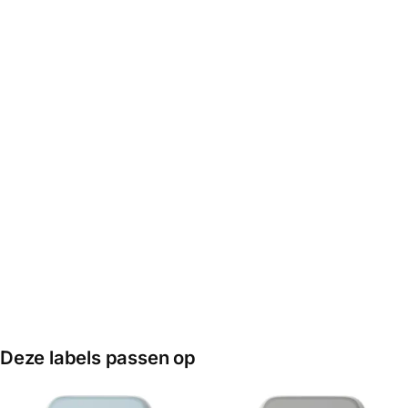
KANTOOR
,
LABELPRINTER
KANTOOR
,
LABELPRINTER
Niimbot – Labels
Niimbot Labels
B21/B1/B3S/K3/K2/B31/B4
B21/B1/B3S/K3/K2/B31/B4
– Wit – 50*50mm
– Wit – 30*40mm
€
11,95
€
11,95
Toevoegen aan
Toevoegen aan
winkelwagen
winkelwagen
Deze labels passen op